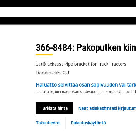
366-8484
: Pakoputken kii
Cat® Exhaust Pipe Bracket for Truck Tractors
Tuotemerkki: Cat
Haluatko selvittää osan sopivuuden vai tark
Lisää laite, niin näet osan sopivuuden ja korjausvaihtoehd
Tarkista hinta
Näet asiakashintasi kirjautum
Takuutiedot
Palautuskäytäntö