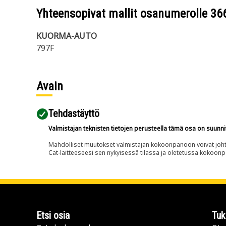
Yhteensopivat mallit osanumerolle
36
KUORMA-AUTO
797F
Avain
Tehdastäyttö
Valmistajan teknisten tietojen perusteella tämä osa on suunni
Mahdolliset muutokset valmistajan kokoonpanoon voivat johtaa 
Cat-laitteeseesi sen nykyisessä tilassa ja oletetussa kokoon
Etsi osia
Tuk