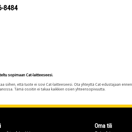
6-8484
teltu sopimaan Cat-laitteeseesi.
siihen, että tuote ei sovi Cat-laitteeseesi. Ota yhteyttä Cat-edustajaan enne
panossa. Tämä osoitin ei takaa kaikkien osien yhteensopivuutta.
i
Oma tili