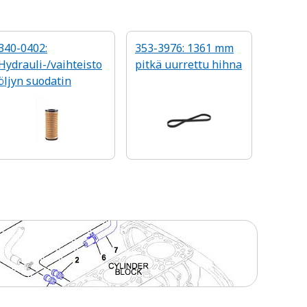
340-0402:
353-3976: 1361 mm
Hydrauli-/vaihteisto
pitkä uurrettu hihna
öljyn suodatin