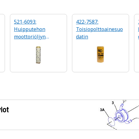
521-6093:
422-7587:
Huipputehon
Toisiopolttoainesuo
moottoriöljyn
datin
suodatin
iot