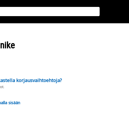
nnike
astella korjausvaihtoehtoja?
ot.
alla sisään