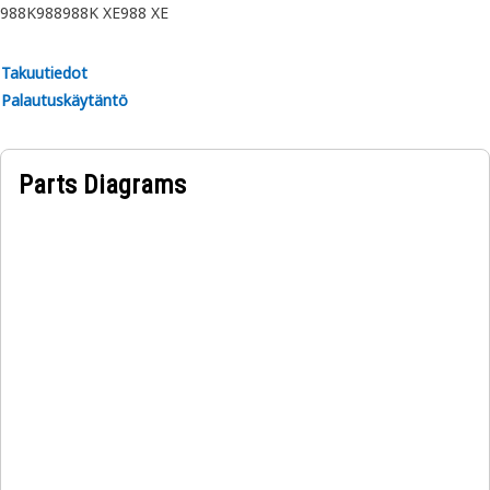
988K
988
988K XE
988 XE
Takuutiedot
Palautuskäytäntö
Parts Diagrams