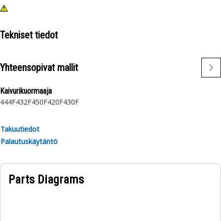
Tekniset tiedot
Yhteensopivat mallit
Kaivurikuormaaja
444F
432F
450F
420F
430F
Takuutiedot
Palautuskäytäntö
Parts Diagrams