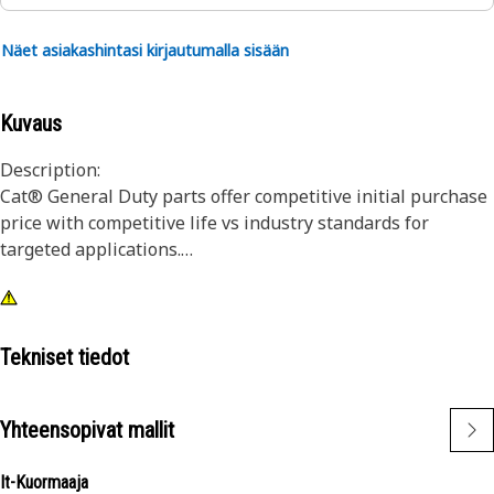
Näet asiakashintasi kirjautumalla sisään
Kuvaus
Description:
Cat® General Duty parts offer competitive initial purchase
price with competitive life vs industry standards for
targeted applications.
Attributes:
General Duty parts are backed by standard Cat® Parts
Warranty.
Tekniset tiedot
General Duty parts meet industry expectations for
durability and technology.
Yhteensopivat mallit
Application:
It-Kuormaaja
General Duty parts are designed for moderate and light