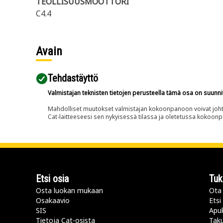
TEOLLISUUSMOOTTORI
C4.4
Avain
Tehdastäyttö
Valmistajan teknisten tietojen perusteella tämä osa on suunni
Mahdolliset muutokset valmistajan kokoonpanoon voivat johtaa 
Cat-laitteeseesi sen nykyisessä tilassa ja oletetussa kokoon
Etsi osia
Tuk
Osta luokan mukaan
Ota 
Osakaavio
Etsi
SIS
Apu
Tietoja Cat-osista
Taku