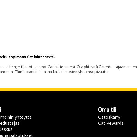
teltu sopimaan Cat-laitteeseesi.
siihen, että tuote ei sovi Cat-laitteeseesi. Ota yhteyttä Cat-edustajaan enne
panossa. Tämä osoitin ei takaa kaikkien osien yhteensopivuutta.
i
Oma tili
meihin yhteyttä
Ostoskärry
 edustajasi
Cat Rewards
keskus
u ja palautukset