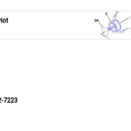
iot
2-7223