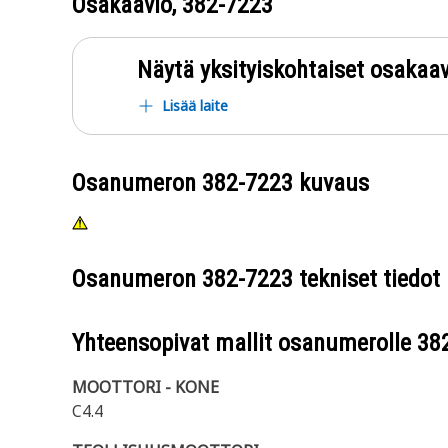
Osakaavio,
382-7223
Näytä yksityiskohtaiset osakaav
Lisää laite
Osanumeron
382-7223
kuvaus
Osanumeron
382-7223
tekniset tiedot
Yhteensopivat mallit osanumerolle
38
MOOTTORI - KONE
C4.4