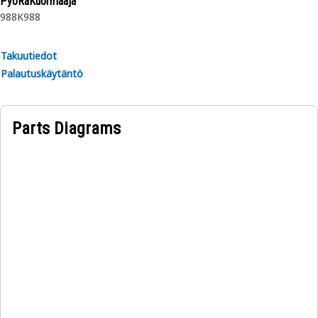
PyöRäKuormaaja
988K
988
Takuutiedot
Palautuskäytäntö
Parts Diagrams