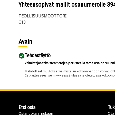
Yhteensopivat mallit osanumerolle
39
TEOLLISUUSMOOTTORI
C13
Avain
Tehdastäyttö
Valmistajan teknisten tietojen perusteella tämä osa on suunni
Mahdolliset muutokset valmistajan kokoonpanoon voivat johtaa 
Cat-laitteeseesi sen nykyisessä tilassa ja oletetussa kokoon
Etsi osia
Tuk
Osta luokan mukaan
Ota 