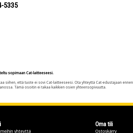
4-5335
teltu sopimaan Cat-laitteeseesi.
siihen, että tuote ei sovi Cat-laitteeseesi. Ota yhteyttä Cat-edustajaan enne
panossa. Tämä osoitin ei takaa kaikkien osien yhteensopivuutta.
i
Oma tili
meihin yhteyttä
Ostoskärry