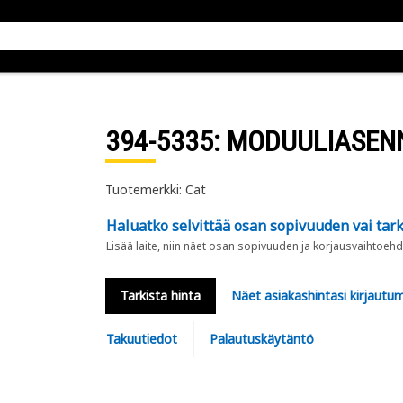
394-5335
: MODUULIASEN
Tuotemerkki: Cat
Haluatko selvittää osan sopivuuden vai tark
Lisää laite, niin näet osan sopivuuden ja korjausvaihtoehd
Tarkista hinta
Näet asiakashintasi kirjautum
Takuutiedot
Palautuskäytäntö