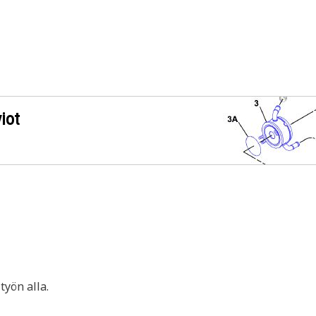
iot
yön alla.