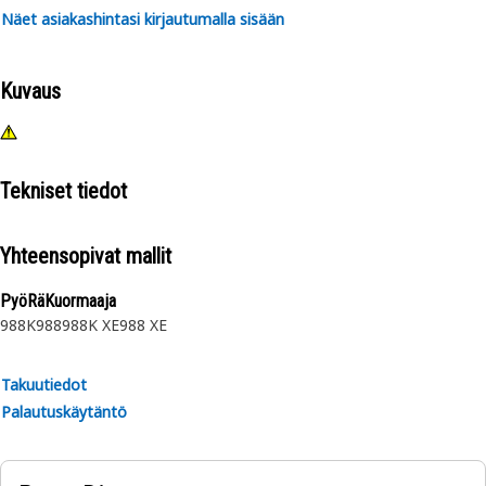
Näet asiakashintasi kirjautumalla sisään
Kuvaus
Tekniset tiedot
Yhteensopivat mallit
PyöRäKuormaaja
988K
988
988K XE
988 XE
Takuutiedot
Palautuskäytäntö