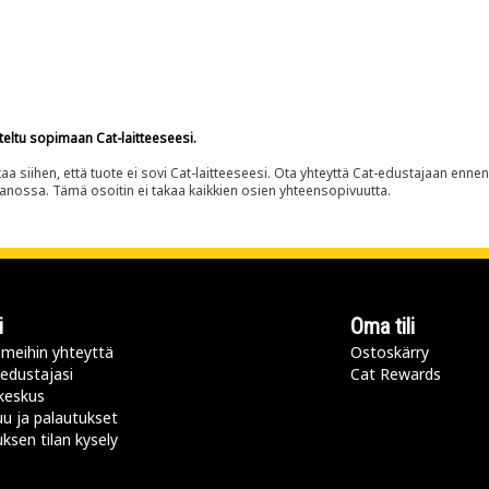
teltu sopimaan Cat-laitteeseesi.
siihen, että tuote ei sovi Cat-laitteeseesi. Ota yhteyttä Cat-edustajaan enne
panossa. Tämä osoitin ei takaa kaikkien osien yhteensopivuutta.
i
Oma tili
meihin yhteyttä
Ostoskärry
 edustajasi
Cat Rewards
keskus
u ja palautukset
uksen tilan kysely