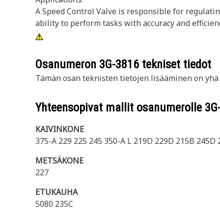
A Speed Control Valve is responsible for regulati
ability to perform tasks with accuracy and efficien
Osanumeron
3G-3816
tekniset tiedot
Tämän osan teknisten tietojen lisääminen on yhä t
Yhteensopivat mallit osanumerolle
3G
KAIVINKONE
375-A 229 225 245 350-A L 219D 229D 215B 245D
METSÄKONE
227
ETUKAUHA
5080 235C