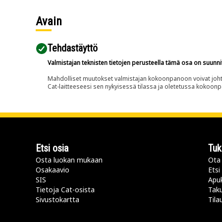
Avain
Tehdastäyttö
Valmistajan teknisten tietojen perusteella tämä osa on suunni
Mahdolliset muutokset valmistajan kokoonpanoon voivat johtaa 
Cat-laitteeseesi sen nykyisessä tilassa ja oletetussa kokoon
Etsi osia
Tuk
Osta luokan mukaan
Ota 
Osakaavio
Etsi
SIS
Apu
Tietoja Cat-osista
Taku
Sivustokartta
Tila