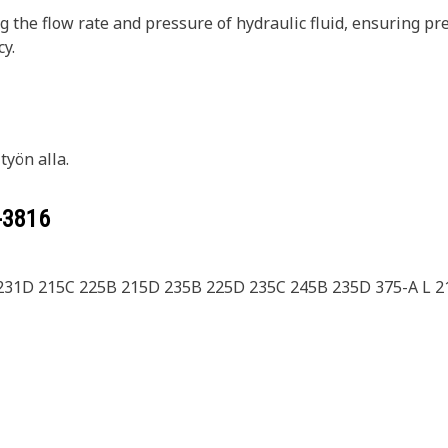
ng the flow rate and pressure of hydraulic fluid, ensuring 
cy.
yön alla.
-3816
 231D 215C 225B 215D 235B 225D 235C 245B 235D 375-A L 2