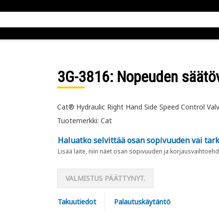
3G-3816
: Nopeuden säätöve
Cat® Hydraulic Right Hand Side Speed Control Valv
Tuotemerkki: Cat
Haluatko selvittää osan sopivuuden vai tark
Lisää laite, niin näet osan sopivuuden ja korjausvaihtoehd
VALMISTUS PÄÄTTYNYT.
Takuutiedot
Palautuskäytäntö