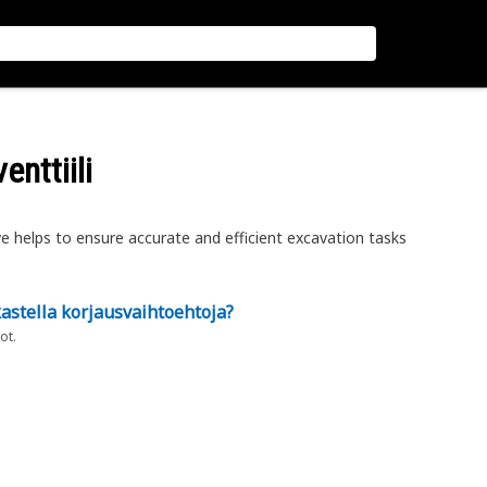
nttiili
e helps to ensure accurate and efficient excavation tasks
astella korjausvaihtoehtoja?
ot.