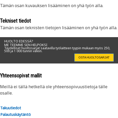
Tämän osan kuvauksen lisääminen on yhä työn alla.
Tekniset tiedot
Tämän osan teknisten tietojen lisääminen on yhä työn alla.
HUOLTO EDESSÄ?
ME TEEMME SEN HELPOKSI
Täydelliset huoltosarjat saatavilla työlaitteen tyypin mukaan myös 250,
500 ja 1 000 tunnin välein.
OSTA HUOLTOSARJAT
Yhteensopivat mallit
Meillä ei tällä hetkellä ole yhteensopivuustietoja tälle
osalle.
Takuutiedot
Palautuskäytäntö