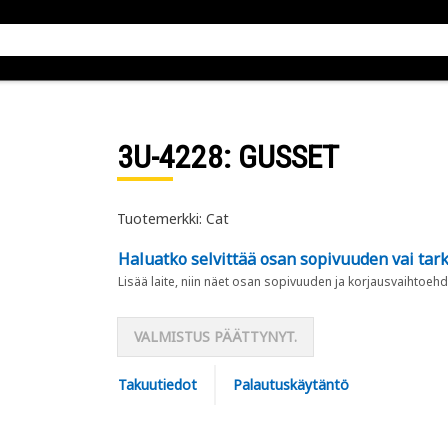
3U-4228
: GUSSET
Tuotemerkki: Cat
Haluatko selvittää osan sopivuuden vai tark
Lisää laite, niin näet osan sopivuuden ja korjausvaihtoehd
VALMISTUS PÄÄTTYNYT.
Takuutiedot
Palautuskäytäntö