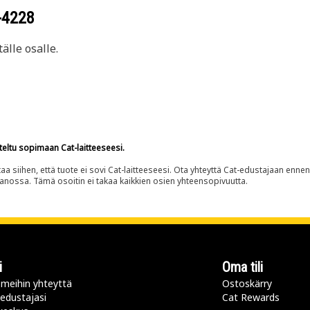
-4228
älle osalle.
teltu sopimaan Cat-laitteeseesi.
siihen, että tuote ei sovi Cat-laitteeseesi. Ota yhteyttä Cat-edustajaan enne
panossa. Tämä osoitin ei takaa kaikkien osien yhteensopivuutta.
i
Oma tili
meihin yhteyttä
Ostoskärry
 edustajasi
Cat Rewards