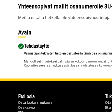
Yhteensopivat mallit osanumerolle
3U
Meillä ei tällä hetkellä ole yhteensopivuustietoja t
Avain
Tehdastäyttö
Valmistajan teknisten tietojen perusteella tämä osa on suunni
Mahdolliset muutokset valmistajan kokoonpanoon voivat johtaa 
Cat-laitteeseesi sen nykyisessä tilassa ja oletetussa kokoon
Etsi osia
Tuk
Osta luokan mukaan
Ota 
Osakaavio
Etsi