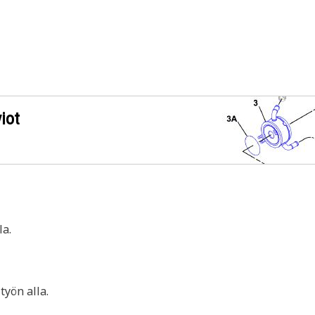
iot
a.
yön alla.