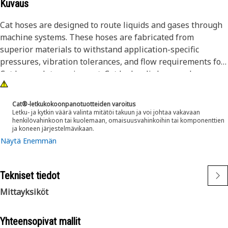
Kuvaus
Cat hoses are designed to route liquids and gases through
machine systems. These hoses are fabricated from
superior materials to withstand application-specific
pressures, vibration tolerances, and flow requirements for
Cat heavy-duty equipment. Cat hydraulic hose and
couplings are subjected to the most rigorous testing
processes in the industry. Every Cat hose and coupling
Cat®-letkukokoonpanotuotteiden varoitus
combination is tested as a system to ensure a perfect fit
Letku- ja kytkin väärä valinta mitätöi takuun ja voi johtaa vakavaan
henkilövahinkoon tai kuolemaan, omaisuusvahinkoihin tai komponenttien
that yields maximum safety and dependability.
ja koneen järjestelmävikaan.
Näytä Enemmän
Tekniset tiedot
Mittayksiköt
Yhteensopivat mallit