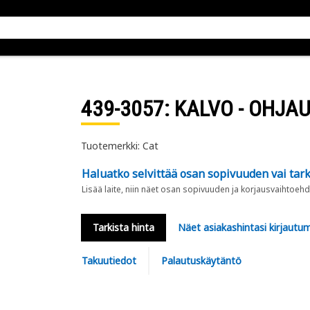
439-3057
: KALVO - OHJA
Tuotemerkki: Cat
Haluatko selvittää osan sopivuuden vai tark
Lisää laite, niin näet osan sopivuuden ja korjausvaihtoehd
Tarkista hinta
Näet asiakashintasi kirjautum
Takuutiedot
Palautuskäytäntö