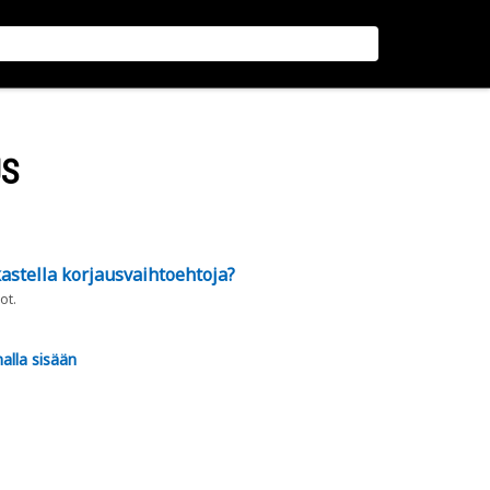
US
astella korjausvaihtoehtoja?
ot.
alla sisään