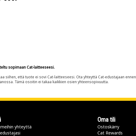
teltu sopimaan Cat-laitteeseesi.
siihen, että tuote ei sovi Cat-laitteeseesi. Ota yhteyttä Cat-edustajaan enne
panossa. Tämä osoitin ei takaa kaikkien osien yhteensopivuutta.
i
Oma tili
meihin yhteyttä
Ostoskärry
 edustajasi
Cat Rewards