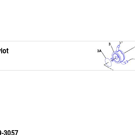
iot
9-3057