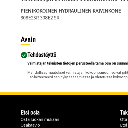
PIENIKOKOINEN HYDRAULINEN KAIVINKONE
308E2SR 308E2 SR
Avain
Tehdastäyttö
Valmistajan teknisten tietojen perusteella tämä osa on suunni
Mahdolliset muutokset valmistajan kokoonpanoon voivat johtaa 
Cat-laitteeseesi sen nykyisessä tilassa ja oletetussa kokoon
Etsi osia
Tuk
Osta luokan mukaan
Ota 
Osakaavio
Etsi