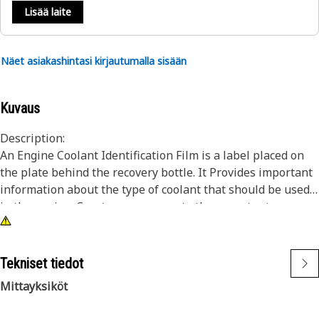
Lisää laite
Näet asiakashintasi kirjautumalla sisään
Kuvaus
Description:
An Engine Coolant Identification Film is a label placed on
the plate behind the recovery bottle. It Provides important
information about the type of coolant that should be used
in the engine. Creates awareness to the operator to ensure
the proper working of the machine.
Attributes:
Tekniset tiedot
• Indicated by X Mark to instruct the operator of the
Mittayksiköt
machine not to use water as coolant.
• Provided with Black Characters on White Background.