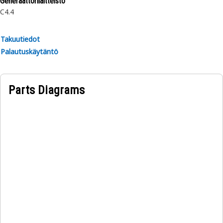
Generaattorilaitteisto
C4.4
Takuutiedot
Palautuskäytäntö
Parts Diagrams