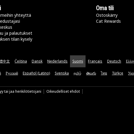
i
Oma tili
meihin yhteyttä
Ostoskärry
 edustajasi
Cat Rewards
keskus
u ja palautukset
uksen tilan kysely
體中文
Čeština
Dansk
Nederlands
Suomi
Français
Deutsch
Ελλη
ă
Русский
Español (Latino)
Svenska
தமிழ்
తెలుగు
ไทย
Türkçe
Укр
y tai jaa henkilötietojani
Oikeudelliset ehdot