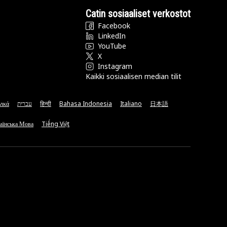
Catin sosiaaliset verkostot
Facebook
LinkedIn
YouTube
X
Instagram
Kaikki sosiaalisen median tilit
νικά
עברית
हिन्दी
Bahasa Indonesia
Italiano
日本語
аїнська Мова
Tiếng Việt