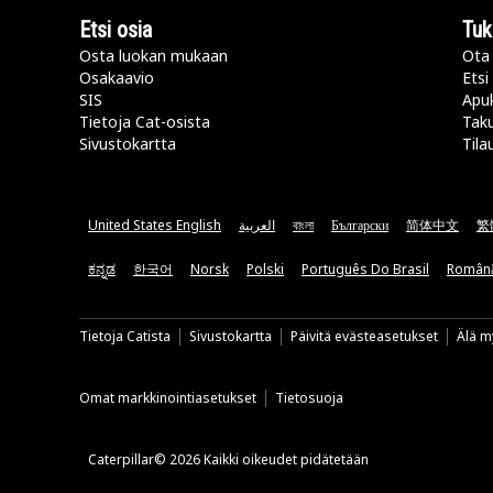
Etsi osia
Tuk
Osta luokan mukaan
Ota 
Osakaavio
Etsi
SIS
Apu
Tietoja Cat-osista
Taku
Sivustokartta
Tila
United States English
العربية
বাংলা
Български
简体中文
繁
ಕನ್ನಡ
한국어
Norsk
Polski
Português Do Brasil
Român
Tietoja Catista
Sivustokartta
Päivitä evästeasetukset
Älä my
Omat markkinointiasetukset
Tietosuoja
Caterpillar© 2026 Kaikki oikeudet pidätetään