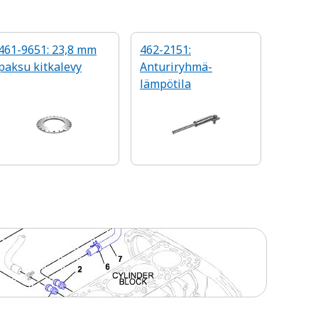
461-9651: 23,8 mm
462-2151:
paksu kitkalevy
Anturiryhmä-
lämpötila