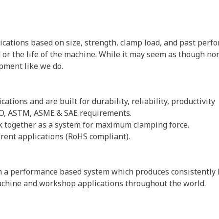
lications based on size, strength, clamp load, and past per
ld or the life of the machine. While it may seem as though n
pment like we do.
tions and are built for durability, reliability, productivity
ISO, ASTM, ASME & SAE requirements.
rk together as a system for maximum clamping force.
erent applications (RoHS compliant).
 a performance based system which produces consistently hi
st machine and workshop applications throughout the world.