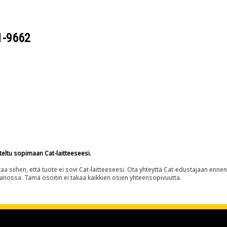
1-9662
teltu sopimaan Cat-laitteeseesi.
siihen, että tuote ei sovi Cat-laitteeseesi. Ota yhteyttä Cat-edustajaan enne
panossa. Tämä osoitin ei takaa kaikkien osien yhteensopivuutta.