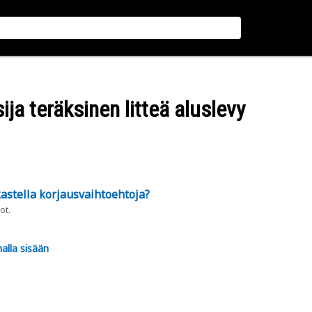
ija teräksinen litteä aluslevy
astella korjausvaihtoehtoja?
ot.
alla sisään