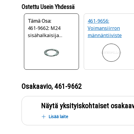
Ostettu Usein Yhdessä
Tämä Osa:
461-9656:
461-9662: M24
Voimansiirron
sisähalkaisija
männäntiiviste
teräksinen litteä
aluslevy
Osakaavio,
461-9662
Näytä yksityiskohtaiset osakaav
Lisää laite