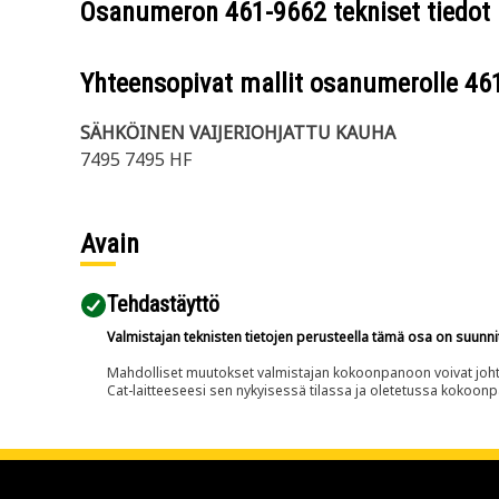
Osanumeron
461-9662
tekniset tiedot
Yhteensopivat mallit osanumerolle
46
SÄHKÖINEN VAIJERIOHJATTU KAUHA
7495 7495 HF
Avain
Tehdastäyttö
Valmistajan teknisten tietojen perusteella tämä osa on suunni
Mahdolliset muutokset valmistajan kokoonpanoon voivat johtaa 
Cat-laitteeseesi sen nykyisessä tilassa ja oletetussa kokoon