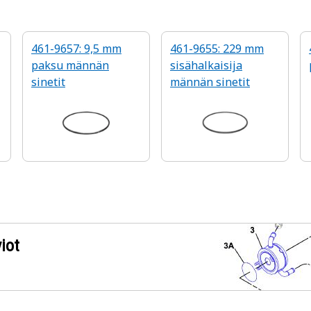
461-9657: 9,5 mm
461-9655: 229 mm
paksu männän
sisähalkaisija
sinetit
männän sinetit
iot