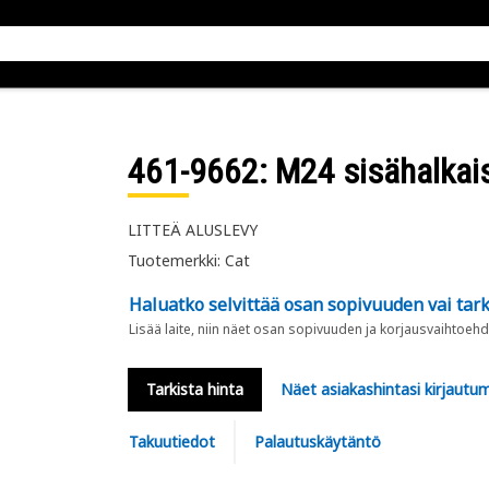
461-9662
: M24 sisähalkais
LITTEÄ ALUSLEVY
Tuotemerkki: Cat
Haluatko selvittää osan sopivuuden vai tark
Lisää laite, niin näet osan sopivuuden ja korjausvaihtoehd
Tarkista hinta
Näet asiakashintasi kirjautum
Takuutiedot
Palautuskäytäntö