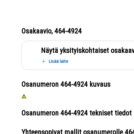
Osakaavio,
464-4924
Näytä yksityiskohtaiset osakaav
Lisää laite
Osanumeron
464-4924
kuvaus
Osanumeron
464-4924
tekniset tiedot
Yhteensopivat mallit osanumerolle
46