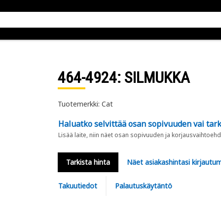
464-4924
: SILMUKKA
Tuotemerkki: Cat
Haluatko selvittää osan sopivuuden vai tark
Lisää laite, niin näet osan sopivuuden ja korjausvaihtoehd
Tarkista hinta
Näet asiakashintasi kirjautum
Takuutiedot
Palautuskäytäntö