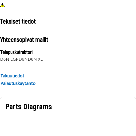
Tekniset tiedot
Yhteensopivat mallit
Telapuskutraktori
D6N LGP
D6N
D6N XL
Takuutiedot
Palautuskäytäntö
Parts Diagrams