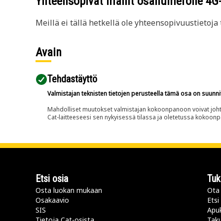
Yhteensopivat mallit osanumerolle
4G
Meillä ei tällä hetkellä ole yhteensopivuustietoja t
Avain
Tehdastäyttö
Valmistajan teknisten tietojen perusteella tämä osa on suunni
Mahdolliset muutokset valmistajan kokoonpanoon voivat johtaa 
Cat-laitteeseesi sen nykyisessä tilassa ja oletetussa kokoon
Etsi osia
Tuk
Osta luokan mukaan
Ota 
Osakaavio
Etsi
SIS
Apu
Tietoja Cat-osista
Taku