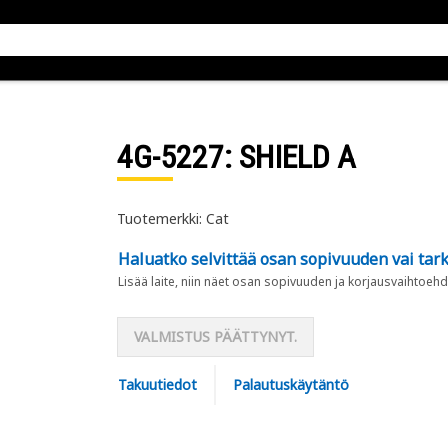
4G-5227
: SHIELD A
Tuotemerkki: Cat
Haluatko selvittää osan sopivuuden vai tark
Lisää laite, niin näet osan sopivuuden ja korjausvaihtoehd
VALMISTUS PÄÄTTYNYT.
Takuutiedot
Palautuskäytäntö