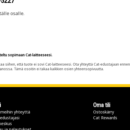
-5227
älle osalle.
teltu sopimaan Cat-laitteeseesi.
siihen, että tuote ei sovi Cat-laitteeseesi. Ota yhteyttä Cat-edustajaan enne
panossa. Tämä osoitin ei takaa kaikkien osien yhteensopivuutta.
i
Oma tili
meihin yhteyttä
Ostoskärry
 edustajasi
Cat Rewards
keskus
u ja palautukset