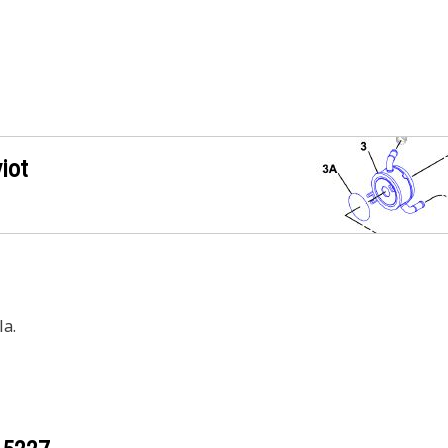
iot
a.