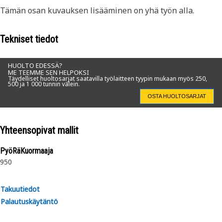
Tämän osan kuvauksen lisääminen on yhä työn alla.
Tekniset tiedot
HUOLTO EDESSÄ?
ME TEEMME SEN HELPOKSI
Täydelliset huoltosarjat saatavilla työlaitteen tyypin mukaan myös 250,
500 ja 1 000 tunnin välein.
OSTA HUOLTOSARJAT
Yhteensopivat mallit
PyöRäKuormaaja
950
Takuutiedot
Palautuskäytäntö