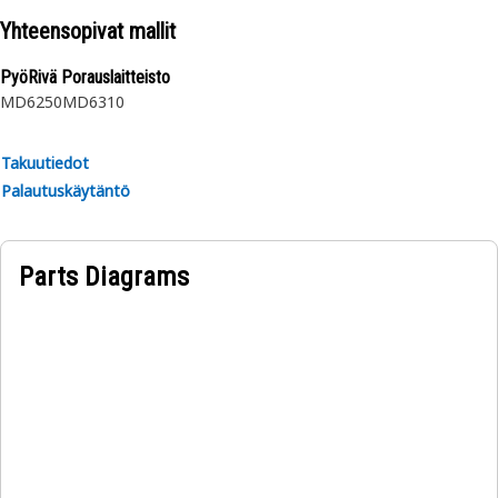
reinforcement separated by synthetic rubber layer. The
Yhteensopivat mallit
outer cover is textile braided.
PyöRivä Porauslaitteisto
MD6250
MD6310
Takuutiedot
Palautuskäytäntö
Parts Diagrams