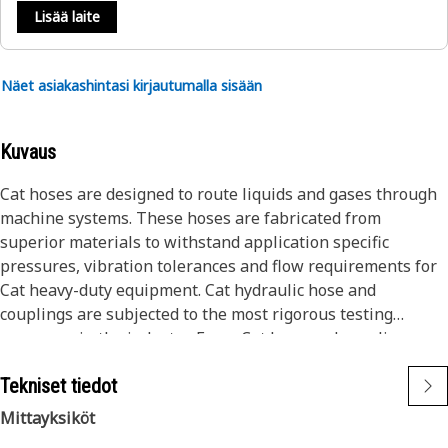
Lisää laite
Näet asiakashintasi kirjautumalla sisään
Kuvaus
Cat hoses are designed to route liquids and gases through
machine systems. These hoses are fabricated from
superior materials to withstand application specific
pressures, vibration tolerances and flow requirements for
Cat heavy-duty equipment. Cat hydraulic hose and
couplings are subjected to the most rigorous testing
processes in the industry. Every Cat hose and coupling
combination is tested as a system to ensure a perfect fit
Tekniset tiedot
that yields maximum safety and dependability.
The construction of the hose is made from synthetic rubber
Mittayksiköt
tube; two braids of special high tensile steel wire