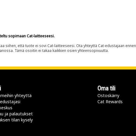
teltu sopimaan Cat-laitteeseesi.
siihen, että tuote ei sovi Cat-laitteeseesi. Ota yhteyttä Cat-edustajaan enne
panossa. Tämä osoitin ei takaa kaikkien osien yhteensopivuutta.
i
Oma tili
meihin yhteyttä
Ostoskärry
 edustajasi
Cat Rewards
keskus
u ja palautukset
uksen tilan kysely