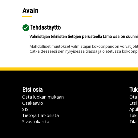
Avain
Tehdastäyttö
Valmistajan teknisten tietojen perusteella tämä osa on suunni
Mahdolliset muutokset valmistajan kokoonpanoon voivat johtaa 
Cat-laitteeseesi sen nykyisessä tilassa ja oletetussa kokoon
Etsi osia
Tuk
Osta luokan mukaan
Ota 
Osakaavio
Etsi
SIS
Apu
Tietoja Cat-osista
Taku
Sivustokartta
Tila