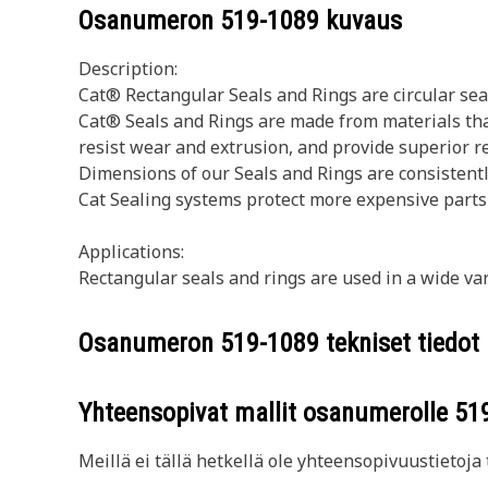
Osanumeron
519-1089
kuvaus
Description:
Cat® Rectangular Seals and Rings are circular sea
Cat® Seals and Rings are made from materials tha
resist wear and extrusion, and provide superior r
Dimensions of our Seals and Rings are consistently
Cat Sealing systems protect more expensive parts
Applications:
Rectangular seals and rings are used in a wide va
Osanumeron
519-1089
tekniset tiedot
Yhteensopivat mallit osanumerolle
51
Meillä ei tällä hetkellä ole yhteensopivuustietoja t