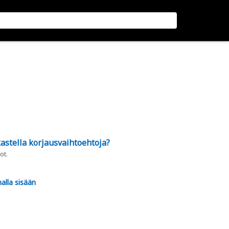
astella korjausvaihtoehtoja?
ot.
alla sisään