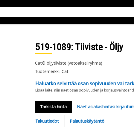
519-1089
: Tiiviste - Öljy
Cat® öljytiiviste (vetoakseliryhmä)
Tuotemerkki: Cat
Haluatko selvittää osan sopivuuden vai tark
Lisää laite, niin näet osan sopivuuden ja korjausvaihtoehd
Tarkista hinta
Näet asiakashintasi kirjautum
Takuutiedot
Palautuskäytäntö