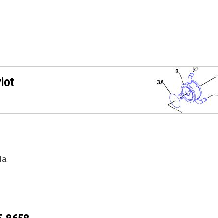
iot
a.