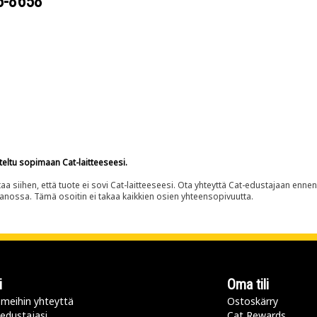
5-8658
teltu sopimaan Cat-laitteeseesi.
siihen, että tuote ei sovi Cat-laitteeseesi. Ota yhteyttä Cat-edustajaan enne
panossa. Tämä osoitin ei takaa kaikkien osien yhteensopivuutta.
i
Oma tili
meihin yhteyttä
Ostoskärry
 edustajasi
Cat Rewards