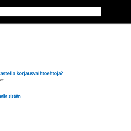
astella korjausvaihtoehtoja?
ot.
alla sisään