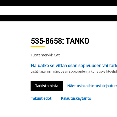
535-8658
: TANKO
Tuotemerkki: Cat
Haluatko selvittää osan sopivuuden vai tark
Lisää laite, niin näet osan sopivuuden ja korjausvaihtoehd
Tarkista hinta
Näet asiakashintasi kirjautum
Takuutiedot
Palautuskäytäntö