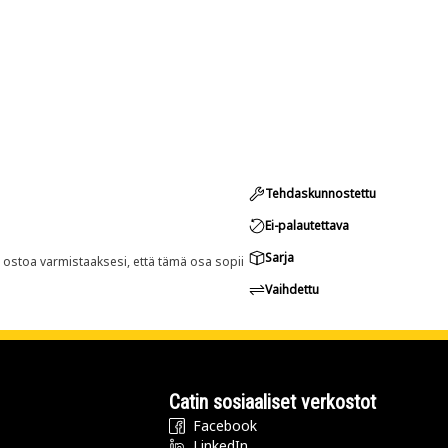
Tehdaskunnostettu
Ei-palautettava
Sarja
n ostoa varmistaaksesi, että tämä osa sopii
Vaihdettu
Catin sosiaaliset verkostot
Facebook
LinkedIn