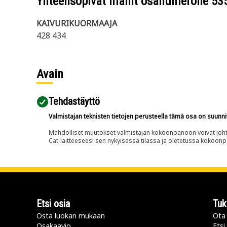
Yhteensopivat mallit osanumerolle
53
KAIVURIKUORMAAJA
428 434
Avain
Tehdastäyttö
Valmistajan teknisten tietojen perusteella tämä osa on suunni
Mahdolliset muutokset valmistajan kokoonpanoon voivat johtaa 
Cat-laitteeseesi sen nykyisessä tilassa ja oletetussa kokoon
Etsi osia
Tuk
Osta luokan mukaan
Ota 
Osakaavio
Etsi