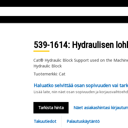
539-1614
: Hydraulisen loh
Cat® Hydraulic Block Support used on the Machine
Hydraulic Block
Tuotemerkki: Cat
Haluatko selvittää osan sopivuuden vai tark
Lisää laite, niin näet osan sopivuuden ja korjausvaihtoehd
Tarkista hinta
Näet asiakashintasi kirjautum
Takuutiedot
Palautuskäytäntö