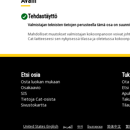
Avain
Tehdastäyttö
Valmistajan teknisten tietojen perusteella tämä osa on suunni
Mahdolliset muutokset valmistajan kokoonpanoon voivat johtaa 
Cat-laitteeseesi sen nykyisessä tilassa ja oletetussa kokoon
Etsi osia
Tuk
Osta luokan mukaan
Ota 
Osakaavio
Etsi
SIS
Apu
Tietoja Cat-osista
Taku
Sivustokartta
Tila
United States English
العربية
বাংলা
Български
简体中文
繁