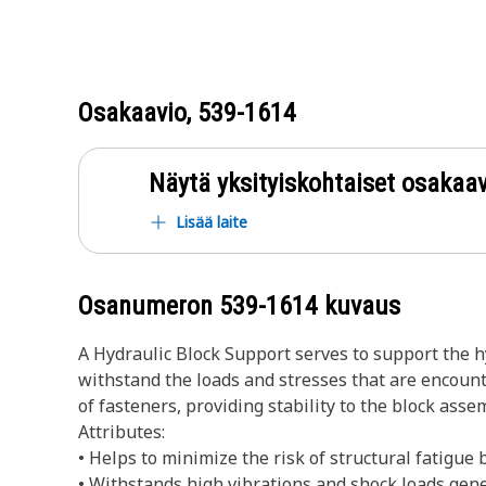
Osakaavio,
539-1614
Näytä yksityiskohtaiset osakaav
Lisää laite
Osanumeron
539-1614
kuvaus
A Hydraulic Block Support serves to support the hy
withstand the loads and stresses that are encounte
of fasteners, providing stability to the block asse
Attributes:
• Helps to minimize the risk of structural fatigue 
• Withstands high vibrations and shock loads gen