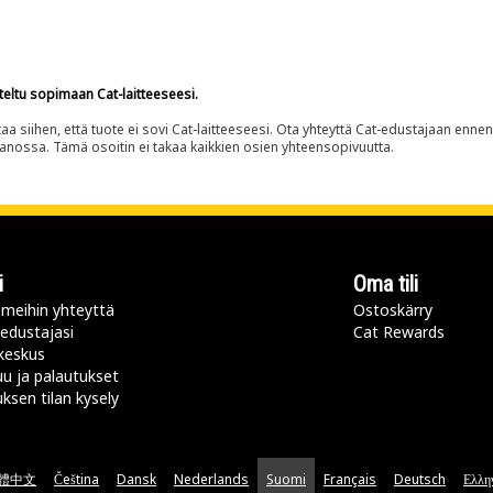
teltu sopimaan Cat-laitteeseesi.
siihen, että tuote ei sovi Cat-laitteeseesi. Ota yhteyttä Cat-edustajaan enne
panossa. Tämä osoitin ei takaa kaikkien osien yhteensopivuutta.
i
Oma tili
meihin yhteyttä
Ostoskärry
 edustajasi
Cat Rewards
keskus
u ja palautukset
uksen tilan kysely
體中文
Čeština
Dansk
Nederlands
Suomi
Français
Deutsch
Ελλη