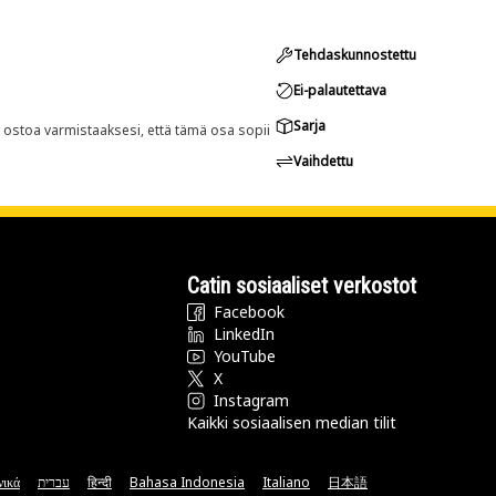
Tehdaskunnostettu
Ei-palautettava
Sarja
n ostoa varmistaaksesi, että tämä osa sopii
Vaihdettu
Catin sosiaaliset verkostot
Facebook
LinkedIn
YouTube
X
Instagram
Kaikki sosiaalisen median tilit
νικά
עברית
हिन्दी
Bahasa Indonesia
Italiano
日本語