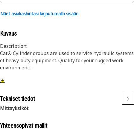
Näet asiakashintasi kirjautumalla sisään
Kuvaus
Description:
Cat® Cylinder groups are used to service hydraulic systems
of heavy-duty equipment. Quality for your rugged work
environment
Application:
Used to actuate heavy-duty implements in hydraulic
systems. Consult your owner's manual or contact your local
Tekniset tiedot
Cat Dealer for more information.
Mittayksiköt
Yhteensopivat mallit