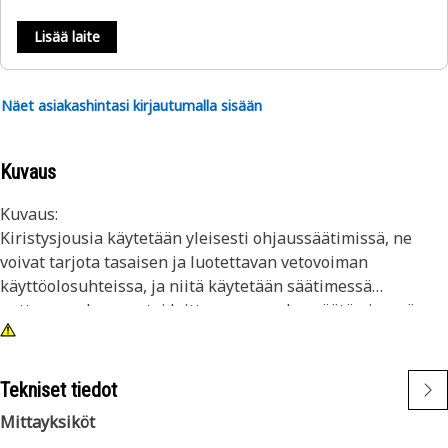
Lisää laite
Näet asiakashintasi kirjautumalla sisään
Kuvaus
Kuvaus:
Kiristysjousia käytetään yleisesti ohjaussäätimissä, ne
voivat tarjota tasaisen ja luotettavan vetovoiman
käyttöolosuhteissa, ja niitä käytetään säätimessä
auttamaan koneen tai laitteen nopeuden säätämisessä
vastustamalla säätimen muiden komponenttien tuottamaa
voimaa. Jousi venyy tiettyyn pituuteen kuormaa/voimaa
käytettäessä, absorboiden energiaa luodakseen
Tekniset tiedot
vastustusta vetovoimalle.
Mittayksiköt