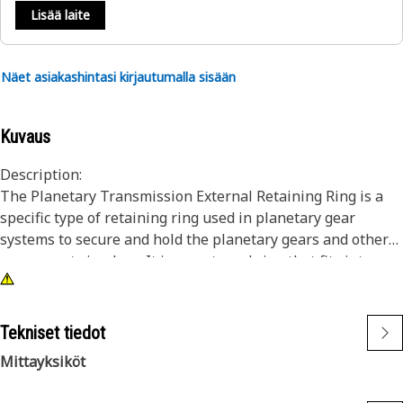
Lisää laite
Näet asiakashintasi kirjautumalla sisään
Kuvaus
Description:
The Planetary Transmission External Retaining Ring is a
specific type of retaining ring used in planetary gear
systems to secure and hold the planetary gears and other
components in place. It is an external ring that fits into a
groove or recess on the outer surface of the planetary gear
assembly, providing retention and preventing axial
movement of the gears.
Tekniset tiedot
Mittayksiköt
Attributes:
• Ensuring a tight and reliable fit.