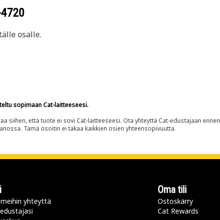
-4720
älle osalle.
teltu sopimaan Cat-laitteeseesi.
siihen, että tuote ei sovi Cat-laitteeseesi. Ota yhteyttä Cat-edustajaan enne
panossa. Tämä osoitin ei takaa kaikkien osien yhteensopivuutta.
i
Oma tili
meihin yhteyttä
Ostoskärry
 edustajasi
Cat Rewards