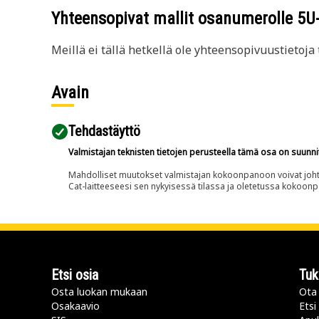
Yhteensopivat mallit osanumerolle
5U
Meillä ei tällä hetkellä ole yhteensopivuustietoja t
Avain
Tehdastäyttö
Valmistajan teknisten tietojen perusteella tämä osa on suunni
Mahdolliset muutokset valmistajan kokoonpanoon voivat johtaa 
Cat-laitteeseesi sen nykyisessä tilassa ja oletetussa kokoon
Etsi osia
Tuk
Osta luokan mukaan
Ota 
Osakaavio
Etsi