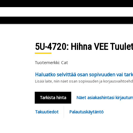
5U-4720
: Hihna VEE Tuulet
Tuotemerkki: Cat
Haluatko selvittää osan sopivuuden vai tark
Lisää laite, niin näet osan sopivuuden ja korjausvaihtoehd
Tarkista hinta
Näet asiakashintasi kirjautum
Takuutiedot
Palautuskäytäntö