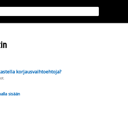
in
astella korjausvaihtoehtoja?
ot.
alla sisään