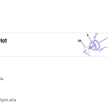
iot
a.
yön alla.