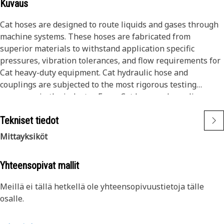
Kuvaus
Cat hoses are designed to route liquids and gases through
machine systems. These hoses are fabricated from
superior materials to withstand application specific
pressures, vibration tolerances, and flow requirements for
Cat heavy-duty equipment. Cat hydraulic hose and
couplings are subjected to the most rigorous testing
processes in the industry. Every Cat hose and coupling
combination is tested as a system to ensure a perfect fit
Tekniset tiedot
that yields maximum safety and dependability.
Mittayksiköt
Yhteensopivat mallit
Meillä ei tällä hetkellä ole yhteensopivuustietoja tälle
osalle.