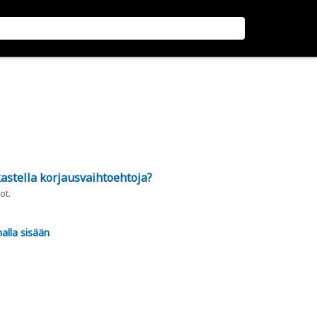
astella korjausvaihtoehtoja?
ot.
alla sisään