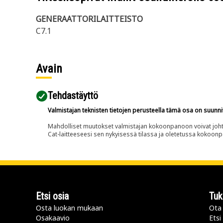
GENERAATTORILAITTEISTO
C7.1
Avain
Tehdastäyttö
Valmistajan teknisten tietojen perusteella tämä osa on suunni
Mahdolliset muutokset valmistajan kokoonpanoon voivat johtaa 
Cat-laitteeseesi sen nykyisessä tilassa ja oletetussa kokoon
Etsi osia
Tuk
Osta luokan mukaan
Ota 
Osakaavio
Etsi