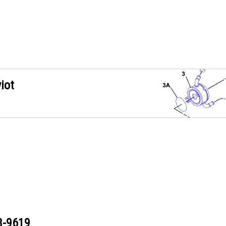
iot
3-9619