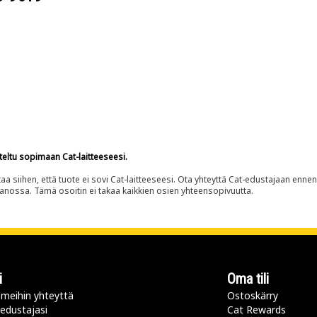
teltu sopimaan Cat-laitteeseesi.
siihen, että tuote ei sovi Cat-laitteeseesi. Ota yhteyttä Cat-edustajaan enne
panossa. Tämä osoitin ei takaa kaikkien osien yhteensopivuutta.
i
Oma tili
meihin yhteyttä
Ostoskärry
 edustajasi
Cat Rewards