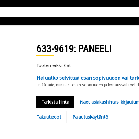
633-9619
: PANEELI
Tuotemerkki: Cat
Haluatko selvittää osan sopivuuden vai tark
Lisää laite, niin näet osan sopivuuden ja korjausvaihtoehd
Tarkista hinta
Näet asiakashintasi kirjautum
Takuutiedot
Palautuskäytäntö