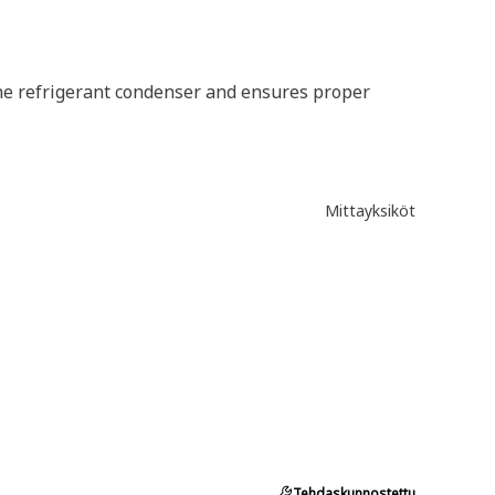
he refrigerant condenser and ensures proper
Mittayksiköt
Tehdaskunnostettu