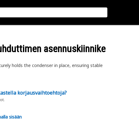
uhduttimen asennuskiinnike
ely holds the condenser in place, ensuring stable
astella korjausvaihtoehtoja?
ot.
alla sisään