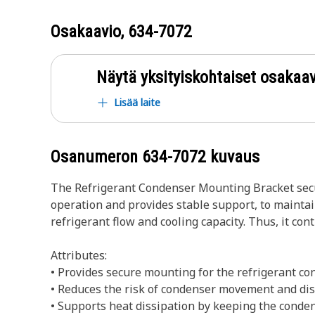
Osakaavio,
634-7072
Näytä yksityiskohtaiset osakaav
Lisää laite
Osanumeron
634-7072
kuvaus
The Refrigerant Condenser Mounting Bracket secur
operation and provides stable support, to mainta
refrigerant flow and cooling capacity. Thus, it cont
Attributes:
• Provides secure mounting for the refrigerant co
• Reduces the risk of condenser movement and di
• Supports heat dissipation by keeping the conden