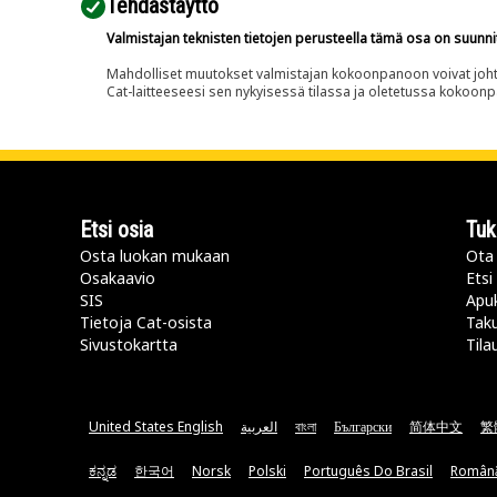
Tehdastäyttö
Valmistajan teknisten tietojen perusteella tämä osa on suunni
Mahdolliset muutokset valmistajan kokoonpanoon voivat johtaa 
Cat-laitteeseesi sen nykyisessä tilassa ja oletetussa kokoon
Etsi osia
Tuk
Osta luokan mukaan
Ota 
Osakaavio
Etsi
SIS
Apu
Tietoja Cat-osista
Taku
Sivustokartta
Tila
United States English
العربية
বাংলা
Български
简体中文
繁
ಕನ್ನಡ
한국어
Norsk
Polski
Português Do Brasil
Român