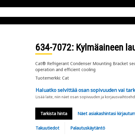
634-7072
: Kylmäaineen la
Cat® Refrigerant Condenser Mounting Bracket secur
operation and efficient cooling
Tuotemerkki: Cat
Haluatko selvittää osan sopivuuden vai tark
Lisää laite, niin näet osan sopivuuden ja korjausvaihtoehd
Tarkista hinta
Näet asiakashintasi kirjautum
Takuutiedot
Palautuskäytäntö