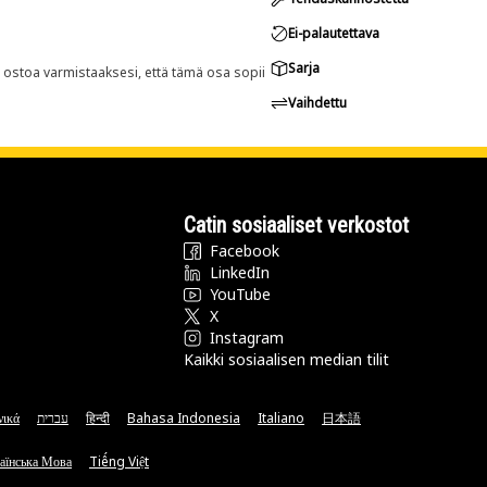
Ei-palautettava
Sarja
n ostoa varmistaaksesi, että tämä osa sopii
Vaihdettu
Catin sosiaaliset verkostot
Facebook
LinkedIn
YouTube
X
Instagram
Kaikki sosiaalisen median tilit
νικά
עברית
हिन्दी
Bahasa Indonesia
Italiano
日本語
аїнська Мова
Tiếng Việt