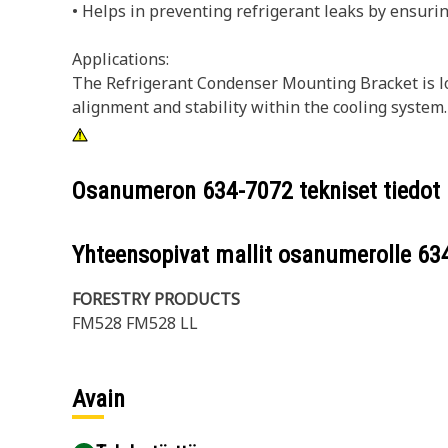
• Helps in preventing refrigerant leaks by ensuri
Applications:
The Refrigerant Condenser Mounting Bracket is l
alignment and stability within the cooling system.
Osanumeron
634-7072
tekniset tiedot
Yhteensopivat mallit osanumerolle
63
FORESTRY PRODUCTS
FM528 FM528 LL
Avain