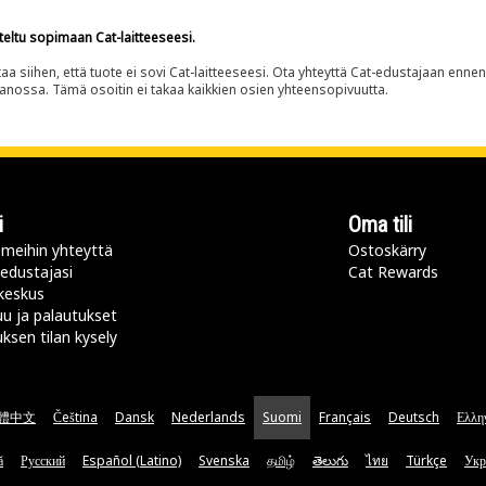
teltu sopimaan Cat-laitteeseesi.
siihen, että tuote ei sovi Cat-laitteeseesi. Ota yhteyttä Cat-edustajaan enne
panossa. Tämä osoitin ei takaa kaikkien osien yhteensopivuutta.
i
Oma tili
meihin yhteyttä
Ostoskärry
 edustajasi
Cat Rewards
keskus
u ja palautukset
uksen tilan kysely
體中文
Čeština
Dansk
Nederlands
Suomi
Français
Deutsch
Ελλη
ă
Русский
Español (Latino)
Svenska
தமிழ்
తెలుగు
ไทย
Türkçe
Укр