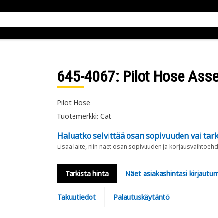
645-4067
: Pilot Hose Ass
Pilot Hose
Tuotemerkki: Cat
Haluatko selvittää osan sopivuuden vai tark
Lisää laite, niin näet osan sopivuuden ja korjausvaihtoehd
Tarkista hinta
Näet asiakashintasi kirjautum
Takuutiedot
Palautuskäytäntö