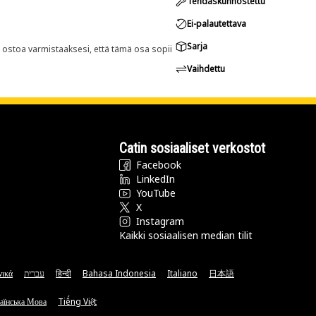
Tehdaskunnostettu
Ei-palautettava
Sarja
n ostoa varmistaaksesi, että tämä osa sopii
Vaihdettu
Catin sosiaaliset verkostot
Facebook
LinkedIn
YouTube
X
Instagram
Kaikki sosiaalisen median tilit
νικά
עברית
हिन्दी
Bahasa Indonesia
Italiano
日本語
аїнська Мова
Tiếng Việt