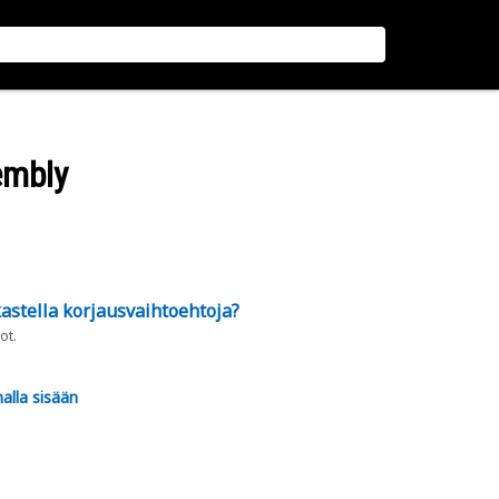
embly
astella korjausvaihtoehtoja?
ot.
alla sisään