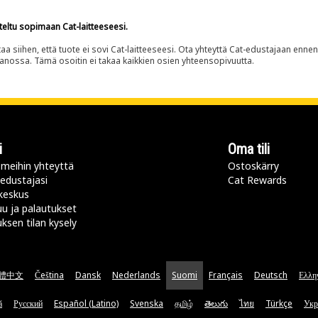
teltu sopimaan Cat-laitteeseesi.
siihen, että tuote ei sovi Cat-laitteeseesi. Ota yhteyttä Cat-edustajaan enne
panossa. Tämä osoitin ei takaa kaikkien osien yhteensopivuutta.
i
Oma tili
meihin yhteyttä
Ostoskärry
 edustajasi
Cat Rewards
keskus
u ja palautukset
uksen tilan kysely
體中文
Čeština
Dansk
Nederlands
Suomi
Français
Deutsch
Ελλη
ă
Русский
Español (Latino)
Svenska
தமிழ்
తెలుగు
ไทย
Türkçe
Укр