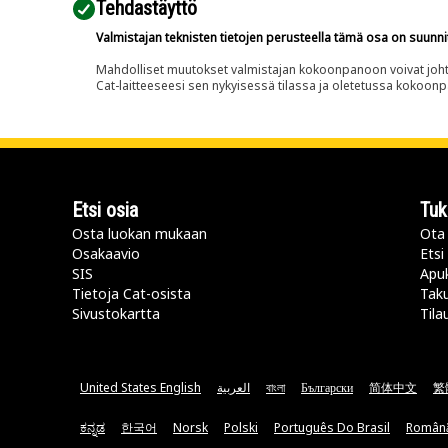
Tehdastäyttö
Valmistajan teknisten tietojen perusteella tämä osa on suunni
Mahdolliset muutokset valmistajan kokoonpanoon voivat johtaa 
Cat-laitteeseesi sen nykyisessä tilassa ja oletetussa kokoon
Etsi osia
Tuk
Osta luokan mukaan
Ota 
Osakaavio
Etsi
SIS
Apu
Tietoja Cat-osista
Taku
Sivustokartta
Tila
United States English
العربية
বাংলা
Български
简体中文
繁
ಕನ್ನಡ
한국어
Norsk
Polski
Português Do Brasil
Român