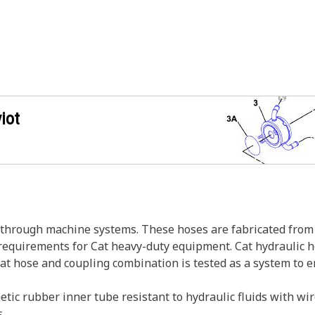
iot
s through machine systems. These hoses are fabricated from 
w requirements for Cat heavy-duty equipment. Cat hydraulic 
Cat hose and coupling combination is tested as a system to 
tic rubber inner tube resistant to hydraulic fluids with wi
.