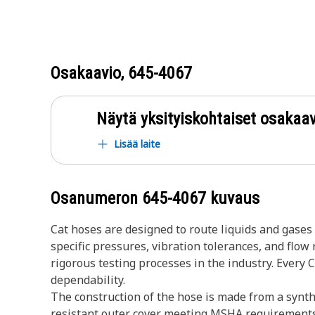
Osakaavio,
645-4067
Näytä yksityiskohtaiset osakaav
Lisää laite
Osanumeron
645-4067
kuvaus
Cat hoses are designed to route liquids and gase
specific pressures, vibration tolerances, and flo
rigorous testing processes in the industry. Every 
dependability.
The construction of the hose is made from a synthe
resistant outer cover meeting MSHA requirements