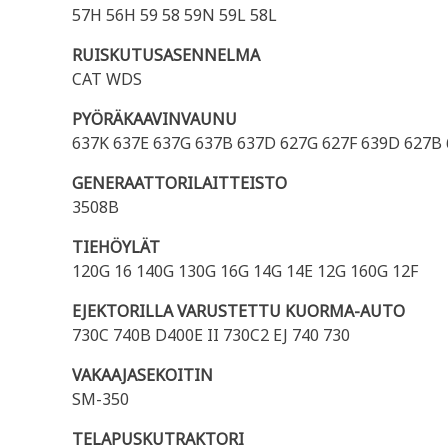
57H 56H 59 58 59N 59L 58L
RUISKUTUSASENNELMA
CAT WDS
PYÖRÄKAAVINVAUNU
637K 637E 637G 637B 637D 627G 627F 639D 627B 
GENERAATTORILAITTEISTO
3508B
TIEHÖYLÄT
120G 16 140G 130G 16G 14G 14E 12G 160G 12F
EJEKTORILLA VARUSTETTU KUORMA-AUTO
730C 740B D400E II 730C2 EJ 740 730
VAKAAJASEKOITIN
SM-350
TELAPUSKUTRAKTORI