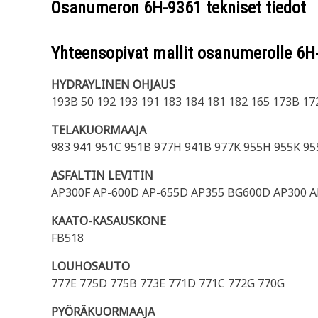
Osanumeron
6H-9361
tekniset tiedot
Yhteensopivat mallit osanumerolle
6H
HYDRAYLINEN OHJAUS
193B 50 192 193 191 183 184 181 182 165 173B 17
TELAKUORMAAJA
983 941 951C 951B 977H 941B 977K 955H 955K 95
ASFALTIN LEVITIN
AP300F AP-600D AP-655D AP355 BG600D AP300 
KAATO-KASAUSKONE
FB518
LOUHOSAUTO
777E 775D 775B 773E 771D 771C 772G 770G
PYÖRÄKUORMAAJA