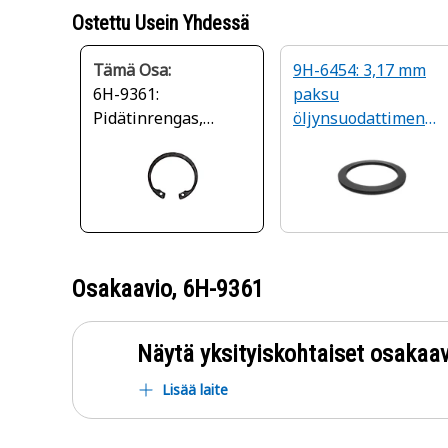
Ostettu Usein Yhdessä
Tämä Osa:
9H-6454: 3,17 mm
6H-9361:
paksu
Pidätinrengas,
öljynsuodattimen
sisäinen
kannen tiiviste
Osakaavio,
6H-9361
Näytä yksityiskohtaiset osakaav
Lisää laite