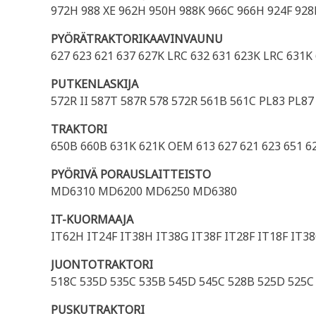
972H 988 XE 962H 950H 988K 966C 966H 924F 928F
PYÖRÄTRAKTORIKAAVINVAUNU
627 623 621 637 627K LRC 632 631 623K LRC 631K
PUTKENLASKIJA
572R II 587T 587R 578 572R 561B 561C PL83 PL8
TRAKTORI
650B 660B 631K 621K OEM 613 627 621 623 651 6
PYÖRIVÄ PORAUSLAITTEISTO
MD6310 MD6200 MD6250 MD6380
IT-KUORMAAJA
IT62H IT24F IT38H IT38G IT38F IT28F IT18F IT38
JUONTOTRAKTORI
518C 535D 535C 535B 545D 545C 528B 525D 525C 
PUSKUTRAKTORI