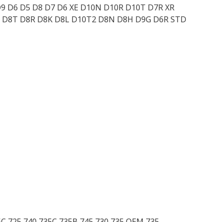
D9 D6 D5 D8 D7 D6 XE D10N D10R D10T D7R XR
H D8T D8R D8K D8L D10T2 D8N D8H D9G D6R STD
5C 725 740 735C 735B 745 730 735 OEM 735