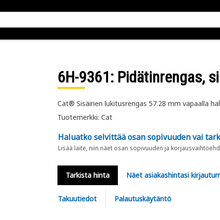
6H-9361
: Pidätinrengas, s
Cat® Sisäinen lukitusrengas 57.28 mm vapaalla halk
Tuotemerkki: Cat
Haluatko selvittää osan sopivuuden vai tark
Lisää laite, niin näet osan sopivuuden ja korjausvaihtoehd
Tarkista hinta
Näet asiakashintasi kirjautum
Takuutiedot
Palautuskäytäntö