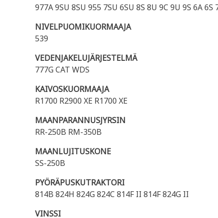
977A 9SU 8SU 955 7SU 6SU 8S 8U 9C 9U 9S 6A 6S 
NIVELPUOMIKUORMAAJA
539
VEDENJAKELUJÄRJESTELMÄ
777G CAT WDS
KAIVOSKUORMAAJA
R1700 R2900 XE R1700 XE
MAANPARANNUSJYRSIN
RR-250B RM-350B
MAANLUJITUSKONE
SS-250B
PYÖRÄPUSKUTRAKTORI
814B 824H 824G 824C 814F II 814F 824G II
VINSSI