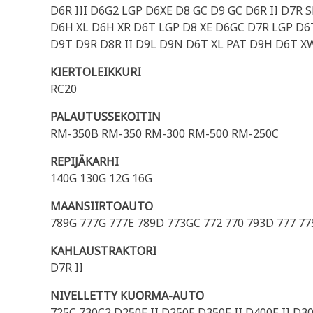
D6R III D6G2 LGP D6XE D8 GC D9 GC D6R II D7R
D6H XL D6H XR D6T LGP D8 XE D6GC D7R LGP D
D9T D9R D8R II D9L D9N D6T XL PAT D9H D6T XW
KIERTOLEIKKURI
RC20
PALAUTUSSEKOITIN
RM-350B RM-350 RM-300 RM-500 RM-250C
REPIJÄKARHI
140G 130G 12G 16G
MAANSIIRTOAUTO
789G 777G 777E 789D 773GC 772 770 793D 777 77
KAHLAUSTRAKTORI
D7R II
NIVELLETTY KUORMA-AUTO
725C 730C2 D250E II D250E D350E II D400E II D3