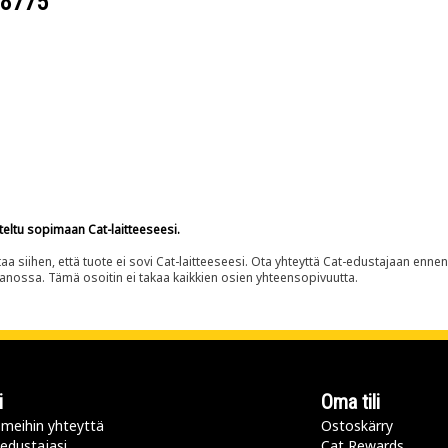
-8775
teltu sopimaan Cat-laitteeseesi.
siihen, että tuote ei sovi Cat-laitteeseesi. Ota yhteyttä Cat-edustajaan enne
panossa. Tämä osoitin ei takaa kaikkien osien yhteensopivuutta.
i
Oma tili
meihin yhteyttä
Ostoskärry
 edustajasi
Cat Rewards