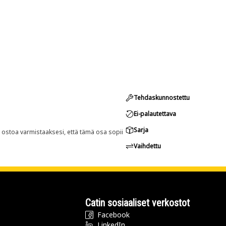
Tehdaskunnostettu
Ei-palautettava
Sarja
n ostoa varmistaaksesi, että tämä osa sopii
Vaihdettu
Catin sosiaaliset verkostot
Facebook
LinkedIn