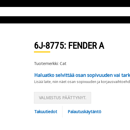
6J-8775
: FENDER A
Tuotemerkki: Cat
Haluatko selvittää osan sopivuuden vai tark
Lisää laite, niin näet osan sopivuuden ja korjausvaihtoehd
VALMISTUS PÄÄTTYNYT.
Takuutiedot
Palautuskäytäntö