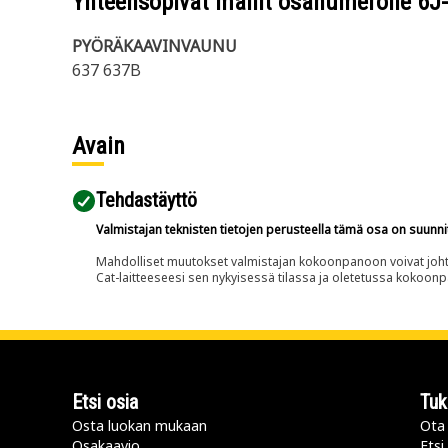
Yhteensopivat mallit osanumerolle
6J
PYÖRÄKAAVINVAUNU
637 637B
Avain
Tehdastäyttö
Valmistajan teknisten tietojen perusteella tämä osa on suunni
Mahdolliset muutokset valmistajan kokoonpanoon voivat johtaa 
Cat-laitteeseesi sen nykyisessä tilassa ja oletetussa kokoon
Etsi osia
Tuk
Osta luokan mukaan
Ota 
Osakaavio
Etsi