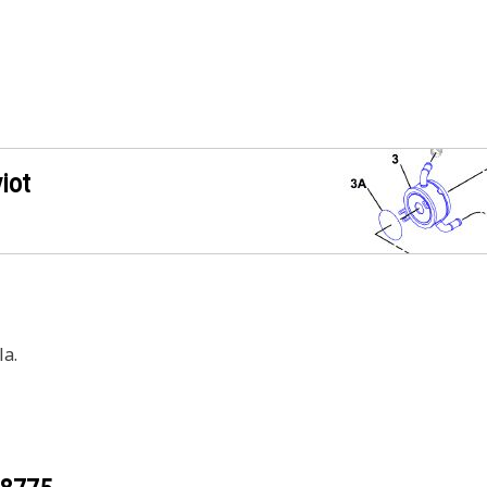
iot
a.