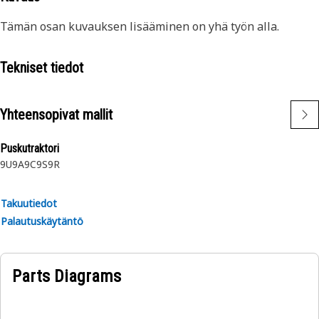
Tämän osan kuvauksen lisääminen on yhä työn alla.
Tekniset tiedot
Yhteensopivat mallit
Puskutraktori
9U
9A
9C
9S
9R
Takuutiedot
Palautuskäytäntö
Parts Diagrams