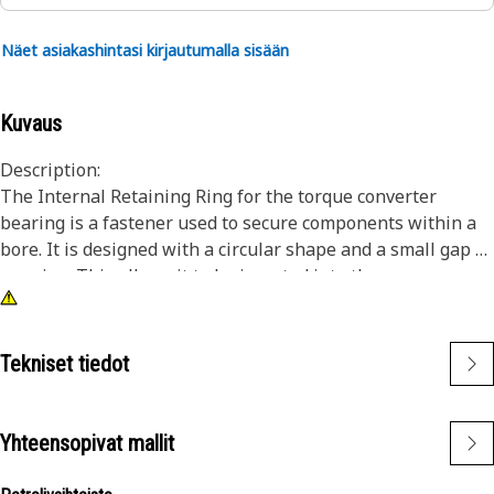
Näet asiakashintasi kirjautumalla sisään
Kuvaus
Description:
The Internal Retaining Ring for the torque converter
bearing is a fastener used to secure components within a
bore. It is designed with a circular shape and a small gap or
opening. This allows it to be inserted into the groove or
recess using specialized pliers or tools. Once in place, the
ring expands slightly and exerts pressure against the sides
of the groove, creating secure retention.
Tekniset tiedot
Attributes:
• Withstand the forces and operating conditions.
Yhteensopivat mallit
• Corrosion resistance and compatibility.