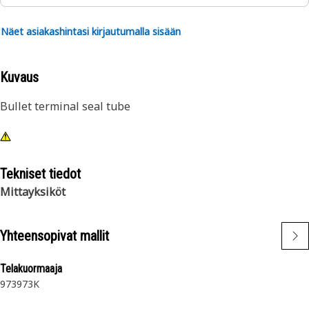
Näet asiakashintasi kirjautumalla sisään
Kuvaus
Bullet terminal seal tube
Tekniset tiedot
Mittayksiköt
Yhteensopivat mallit
Telakuormaaja
973
973K