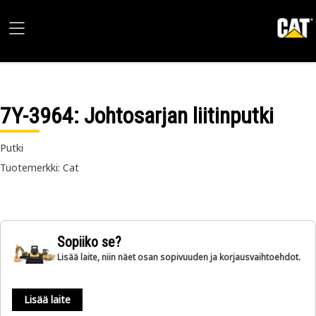
7Y-3964
: Johtosarjan liitinputki
Putki
Tuotemerkki: Cat
Sopiiko se?
Lisää laite, niin näet osan sopivuuden ja korjausvaihtoehdot.
Lisää laite