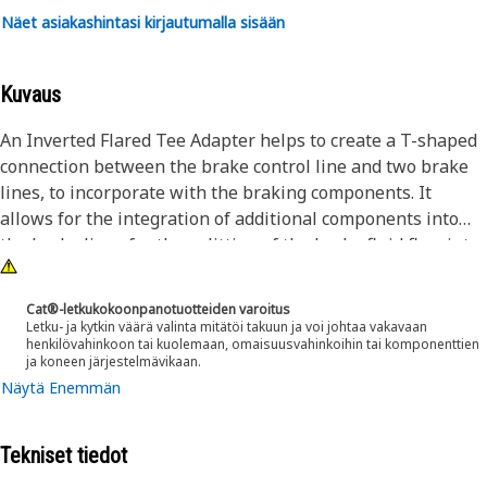
Näet asiakashintasi kirjautumalla sisään
Kuvaus
An Inverted Flared Tee Adapter helps to create a T-shaped
connection between the brake control line and two brake
lines, to incorporate with the braking components. It
allows for the integration of additional components into
the brake lines for the splitting of the brake fluid flow into
multiple directions.
Cat®-letkukokoonpanotuotteiden varoitus
Attributes:
Letku- ja kytkin väärä valinta mitätöi takuun ja voi johtaa vakavaan
henkilövahinkoon tai kuolemaan, omaisuusvahinkoihin tai komponenttien
• Suitable to use with a tube of diameter 7.94mm
ja koneen järjestelmävikaan.
• Resist vibrations and mechanical stresses encountered in
Näytä Enemmän
fluid units, providing stability and preventing loosening of
connections
Tekniset tiedot
Applications: