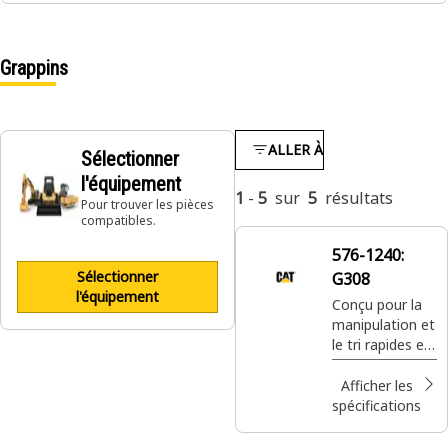
Grappins
ALLER À
Sélectionner
l'équipement
1
-
5
sur
5
résultats
Pour trouver les pièces
compatibles.
576-1240:
Sélectionner
G308
l'équipement
Conçu pour la
manipulation et
le tri rapides et
efficaces de
matériaux de
Afficher les
différentes
spécifications
formes.