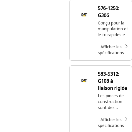
irrégulière.
576-1250:
G306
Conçu pour la
manipulation et
le tri rapides et
efficaces de
matériaux de
Afficher les
différentes
spécifications
formes.
583-5312:
G108 à
liaison rigide
Les pinces de
construction
sont des
produits
éprouvés ayant
Afficher les
été construits
spécifications
pour répondre à