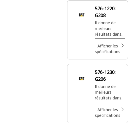
576-1220:
G208
Il donne de
meilleurs
résultats dans
les applications
de manutention
Afficher les
où l'on utilise
spécifications
des matériaux à
surface
irrégulière.
576-1230:
G206
Il donne de
meilleurs
résultats dans
les applications
de manutention
Afficher les
où l'on utilise
spécifications
des matériaux à
surface