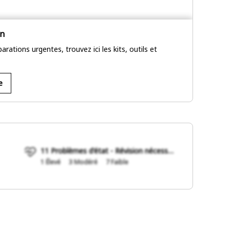
en
arations urgentes, trouvez ici les kits, outils et
e
11 Problèmes d'état - Révision nécessaire
1 Élevé
3 Modéré
7 Faible