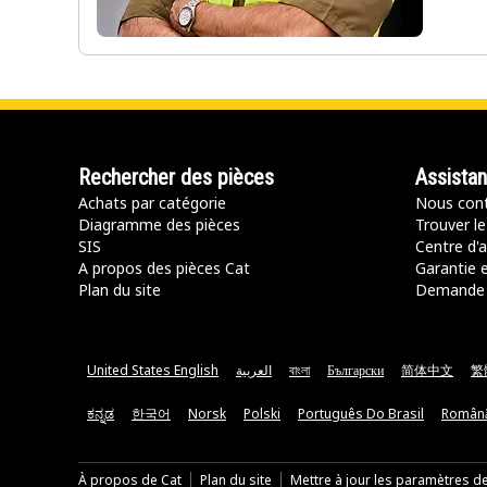
Rechercher des pièces
Assista
Achats par catégorie
Nous cont
Diagramme des pièces
Trouver le
SIS
Centre d'a
A propos des pièces Cat
Garantie e
Plan du site
Demande 
United States English
العربية
বাংলা
Български
简体中文
繁
ಕನ್ನಡ
한국어
Norsk
Polski
Português Do Brasil
Român
À propos de Cat
Plan du site
Mettre à jour les paramètres d