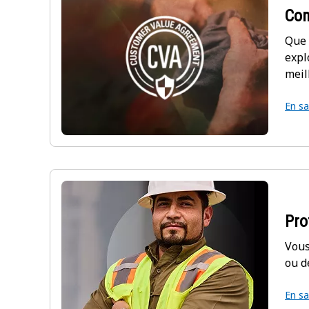
Con
Que 
expl
meil
En sa
Pro
Vous
ou d
En sa