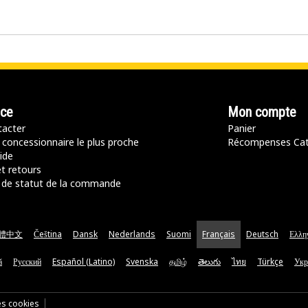
nce
Mon compte
acter
Panier
 concessionnaire le plus proche
Récompenses Ca
ide
t retours
de statut de la commande
體中文
Čeština
Dansk
Nederlands
Suomi
Français
Deutsch
Ελλη
ă
Русский
Español (Latino)
Svenska
தமிழ்
తెలుగు
ไทย
Türkçe
Укр
es cookies