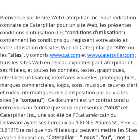
Bienvenue sur le site Web Caterpillar Inc. Sauf indication
contraire de Caterpillar pour un site Web, les présentes
conditions d'utilisation (les "
conditions d'utilisation
")
contiennent les conditions qui régissent votre accès et
votre utilisation des sites Web de Caterpillar (le "
site
" ou
les "
sites
", y compris
www.cat.com
et
www.caterpillar.com
;
tous les sites Web en réseau exploités par Caterpillar et
ses filiales, et toutes les données, textes, graphiques,
interfaces utilisateur, interfaces visuelles, photographies,
marques commerciales, logos, sons, musique, œuvres d'art
et codes informatiques mis à disposition par ou via les
sites (le "
contenu
"). Ce document est un contrat conclu
entre vous ou l'entité que vous représentez ("
vous
") et
Caterpillar Inc., une société de l'État américain du
Delaware ayant ses bureaux au 100 N.E. Adams St., Peoria,
IL61219 (ainsi que nos filiales qui peuvent mettre les Sites
à votre disposition, "
Caterpillar
",
"
nous
", "ou", "
nos
").