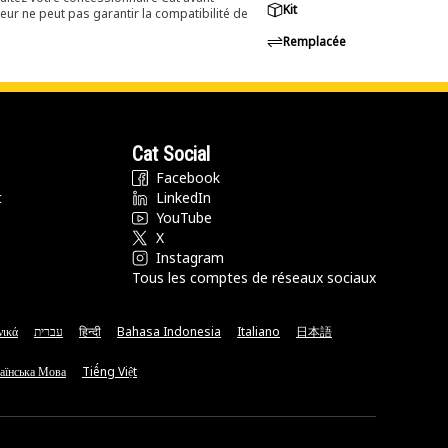
Kit
eur ne peut pas garantir la compatibilité de
Remplacée
Cat Social
Facebook
t
LinkedIn
YouTube
X
Instagram
Tous les comptes de réseaux sociaux
νικά
עברית
हिन्दी
Bahasa Indonesia
Italiano
日本語
аїнська Мова
Tiếng Việt