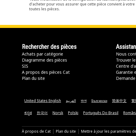
d'acheter pour vous assurer que cette pièce convient à votre 
toutes les pièces.
Rechercher des pièces
Assista
Achats par catégorie
Nous cont
Diagramme des pièces
Trouver le
SIS
Centre d'a
A propos des pièces Cat
Garantie e
Plan du site
Demande 
United States English
العربية
বাংলা
Български
简体中文
繁
ಕನ್ನಡ
한국어
Norsk
Polski
Português Do Brasil
Român
À propos de Cat
Plan du site
Mettre à jour les paramètres d