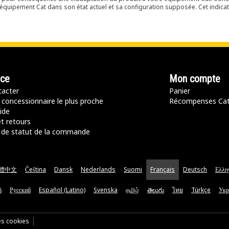
équipement Cat dans son état actuel et sa configuration supposée. Cet indicat
nce
Mon compte
acter
Panier
 concessionnaire le plus proche
Récompenses Ca
ide
t retours
de statut de la commande
體中文
Čeština
Dansk
Nederlands
Suomi
Français
Deutsch
Ελλη
ă
Русский
Español (Latino)
Svenska
தமிழ்
తెలుగు
ไทย
Türkçe
Укр
es cookies