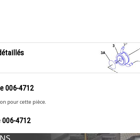
étaillés
ce
006-4712
on pour cette pièce.
e
006-4712
ONS