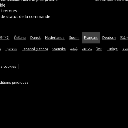
ide
t retours
de statut de la commande
體中文
Čeština
Dansk
Nederlands
Suomi
Français
Deutsch
Ελλη
ă
Русский
Español (Latino)
Svenska
தமிழ்
తెలుగు
ไทย
Türkçe
Укр
es cookies
itions juridiques