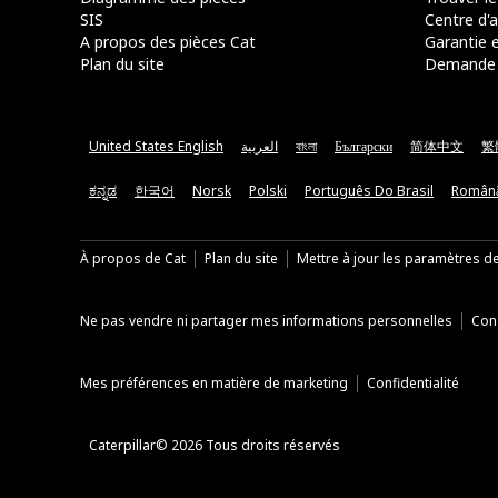
SIS
Centre d'a
A propos des pièces Cat
Garantie e
Plan du site
Demande 
United States English
العربية
বাংলা
Български
简体中文
繁
ಕನ್ನಡ
한국어
Norsk
Polski
Português Do Brasil
Român
À propos de Cat
Plan du site
Mettre à jour les paramètres d
Ne pas vendre ni partager mes informations personnelles
Cond
Mes préférences en matière de marketing
Confidentialité
Caterpillar© 2026 Tous droits réservés