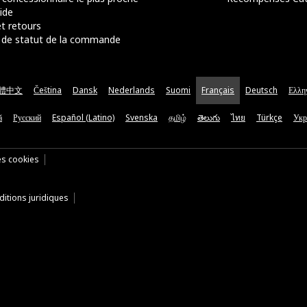
ide
t retours
de statut de la commande
體中文
Čeština
Dansk
Nederlands
Suomi
Français
Deutsch
Ελλη
ă
Русский
Español (Latino)
Svenska
தமிழ்
తెలుగు
ไทย
Türkçe
Укр
es cookies
itions juridiques