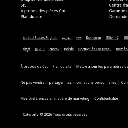
SIS
Centre d'a
A propos des pièces Cat
Garantie e
Plan du site
Demande 
United States English
العربية
বাংলা
Български
简体中文
繁
ಕನ್ನಡ
한국어
Norsk
Polski
Português Do Brasil
Român
À propos de Cat
Plan du site
Mettre à jour les paramètres d
Ne pas vendre ni partager mes informations personnelles
Cond
Mes préférences en matière de marketing
Confidentialité
Caterpillar© 2026 Tous droits réservés