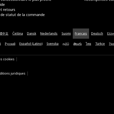
ide
t retours
de statut de la commande
體中文
Čeština
Dansk
Nederlands
Suomi
Français
Deutsch
Ελλη
ă
Русский
Español (Latino)
Svenska
தமிழ்
తెలుగు
ไทย
Türkçe
Укр
es cookies
itions juridiques