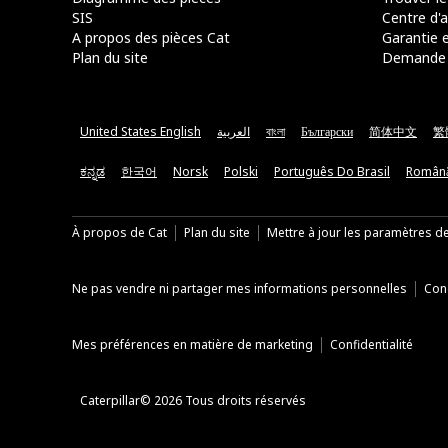
SIS
Centre d'a
A propos des pièces Cat
Garantie e
Plan du site
Demande 
United States English
العربية
বাংলা
Български
简体中文
繁
ಕನ್ನಡ
한국어
Norsk
Polski
Português Do Brasil
Român
À propos de Cat
Plan du site
Mettre à jour les paramètres d
Ne pas vendre ni partager mes informations personnelles
Cond
Mes préférences en matière de marketing
Confidentialité
Caterpillar© 2026 Tous droits réservés