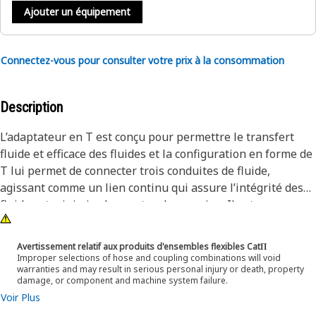
Ajouter un équipement
Connectez-vous pour consulter votre prix à la consommation
Description
L’adaptateur en T est conçu pour permettre le transfert
fluide et efficace des fluides et la configuration en forme de
T lui permet de connecter trois conduites de fluide,
agissant comme un lien continu qui assure l’intégrité des
fluides et minimise les pertes de pression. Il est conçu avec
des matériaux de haute qualité pour résister aux
conditions exigeantes rencontrées pendant le
Avertissement relatif aux produits d'ensembles flexibles CatΠ
fonctionnement.
Improper selections of hose and coupling combinations will void
warranties and may result in serious personal injury or death, property
damage, or component and machine system failure.
Attributs :
Voir Plus
• La forme hexagonale de l’adaptateur permet une