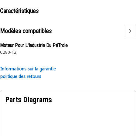
meilleure prise en main de l’appareil de préhension
• Conçu avec des spécifications précises pour s’adapter avec
Caractéristiques
précision
Modèles compatibles
Utilisations :
L’adaptateur en T assure une connexion sécurisée et
Moteur Pour L'Industrie Du PéTrole
étanche entre les pièces.
C280-12
Informations sur la garantie
politique des retours
Parts Diagrams