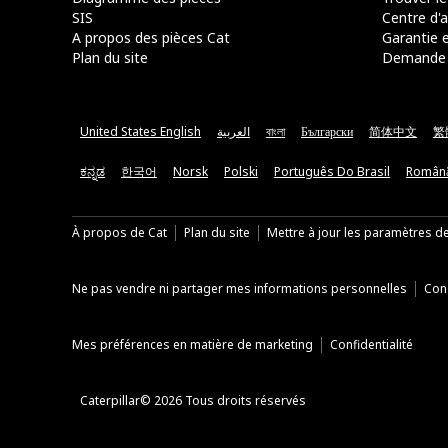
SIS
Centre d'a
A propos des pièces Cat
Garantie e
Plan du site
Demande 
United States English
العربية
বাংলা
Български
简体中文
繁
ಕನ್ನಡ
한국어
Norsk
Polski
Português Do Brasil
Român
À propos de Cat
Plan du site
Mettre à jour les paramètres d
Ne pas vendre ni partager mes informations personnelles
Cond
Mes préférences en matière de marketing
Confidentialité
Caterpillar© 2026 Tous droits réservés