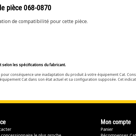
de pièce
068-0870
ion de compatibilité pour cette pièce.
selon les spécifications du fabricant.
ir pour conséquence une inadaptation du produit à votre équipement Cat. Cons
équipement Cat dans son état actuel et sa configuration supposée. Cet indicat
nce
Mon compte
acter
Panier
 concessionnaire le plus proche
Récompenses Ca