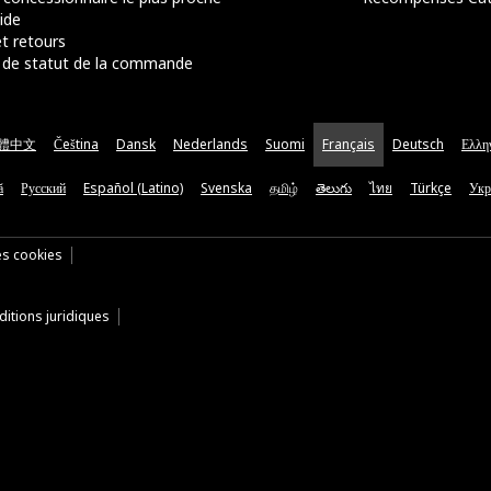
ide
t retours
de statut de la commande
體中文
Čeština
Dansk
Nederlands
Suomi
Français
Deutsch
Ελλη
ă
Русский
Español (Latino)
Svenska
தமிழ்
తెలుగు
ไทย
Türkçe
Укр
es cookies
itions juridiques