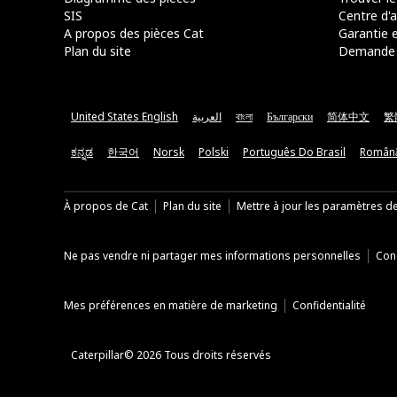
SIS
Centre d'a
A propos des pièces Cat
Garantie e
Plan du site
Demande 
United States English
العربية
বাংলা
Български
简体中文
繁
ಕನ್ನಡ
한국어
Norsk
Polski
Português Do Brasil
Român
À propos de Cat
Plan du site
Mettre à jour les paramètres d
Ne pas vendre ni partager mes informations personnelles
Cond
Mes préférences en matière de marketing
Confidentialité
Caterpillar© 2026 Tous droits réservés