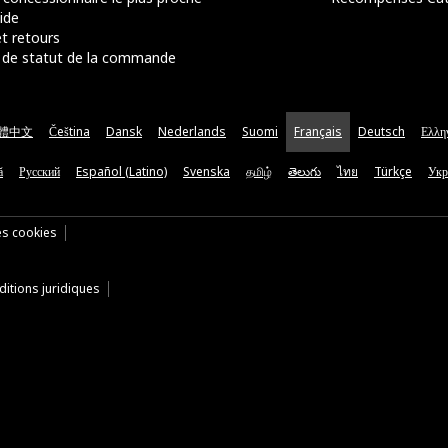
ide
t retours
de statut de la commande
體中文
Čeština
Dansk
Nederlands
Suomi
Français
Deutsch
Ελλη
ă
Русский
Español (Latino)
Svenska
தமிழ்
తెలుగు
ไทย
Türkçe
Укр
es cookies
itions juridiques