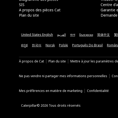
SIS
Centre d'a
A propos des pièces Cat
Garantie e
Plan du site
Demande 
United States English
العربية
বাংলা
Български
简体中文
繁
ಕನ್ನಡ
한국어
Norsk
Polski
Português Do Brasil
Român
À propos de Cat
Plan du site
Mettre à jour les paramètres d
Ne pas vendre ni partager mes informations personnelles
Cond
Mes préférences en matière de marketing
Confidentialité
Caterpillar© 2026 Tous droits réservés