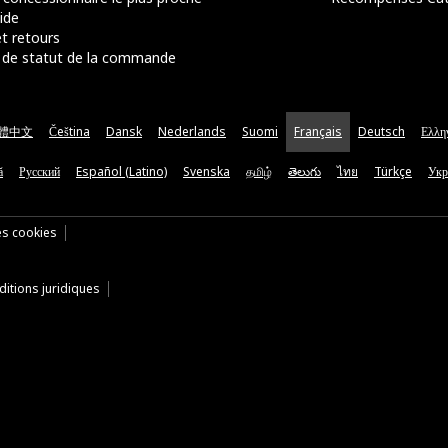
ide
t retours
de statut de la commande
體中文
Čeština
Dansk
Nederlands
Suomi
Français
Deutsch
Ελλη
ă
Русский
Español (Latino)
Svenska
தமிழ்
తెలుగు
ไทย
Türkçe
Укр
es cookies
itions juridiques