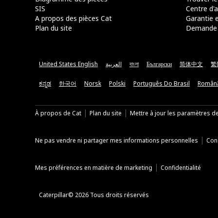
SIS
Centre d'a
A propos des pièces Cat
Garantie e
Plan du site
Demande 
United States English
العربية
বাংলা
Български
简体中文
繁
ಕನ್ನಡ
한국어
Norsk
Polski
Português Do Brasil
Român
À propos de Cat
Plan du site
Mettre à jour les paramètres d
Ne pas vendre ni partager mes informations personnelles
Cond
Mes préférences en matière de marketing
Confidentialité
Caterpillar© 2026 Tous droits réservés