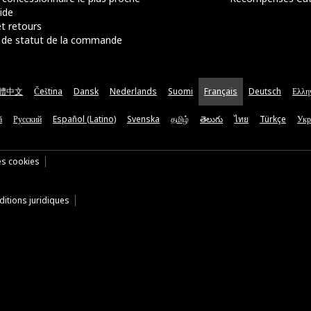
ide
t retours
de statut de la commande
體中文
Čeština
Dansk
Nederlands
Suomi
Français
Deutsch
Ελλη
ă
Русский
Español (Latino)
Svenska
தமிழ்
తెలుగు
ไทย
Türkçe
Укр
es cookies
itions juridiques